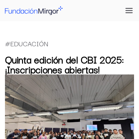
Saltar
al
Fundación
Construimos futuro
contenido
Mirgor
#EDUCACIÓN
Quinta edición del CBI 2025:
¡Inscripciones abiertas!