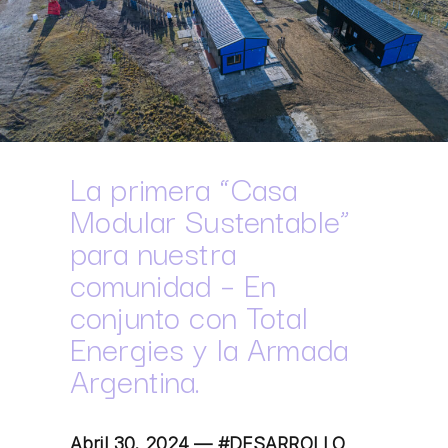
La primera “Casa
Modular Sustentable”
para nuestra
comunidad – En
conjunto con Total
Energies y la Armada
Argentina.
Abril 30, 2024 —
#DESARROLLO