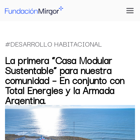
Saltar
al
Fundación
Construimos futuro
contenido
Mirgor
#DESARROLLO HABITACIONAL
La primera “Casa Modular
Sustentable” para nuestra
comunidad – En conjunto con
Total Energies y la Armada
Argentina.