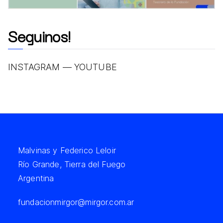
Seguinos!
INSTAGRAM
—
YOUTUBE
Malvinas y Federico Leloir
Río Grande, Tierra del Fuego
Argentina
fundacionmirgor@mirgor.com.ar